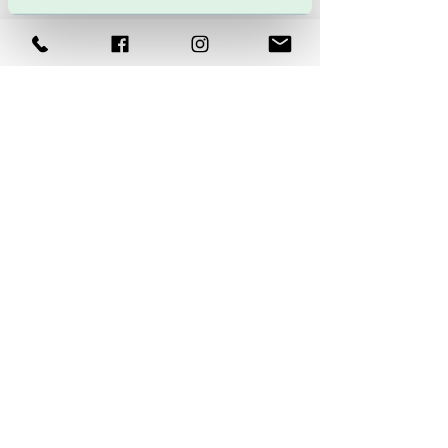
input til de sociale medier.
Sommetider produceres der også
video til s-toge eller busreklamer.
VIS MERE INSPIRATION
FÅ TILBUD
DETALJERIET
| Kontor: Bjernemarksvej 2
| 5700 Svendborg |
Tlf.
27 57 36 62
|
louise@detaljeriet.dk
| CVR:
33 30 05 73
© 2026 by Louise Helmann.
Alle rettigheder forbeholdes.
Designet af Detaljeriet
.
Cookiepolitik
Privatlivspolitik
Do Not Sell My Personal Information