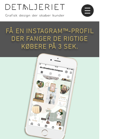
FÅ EN INSTAGRAM™-PROFIL
DER FANGER DE RIGTIGE
KØBERE PÅ 3 SEK.