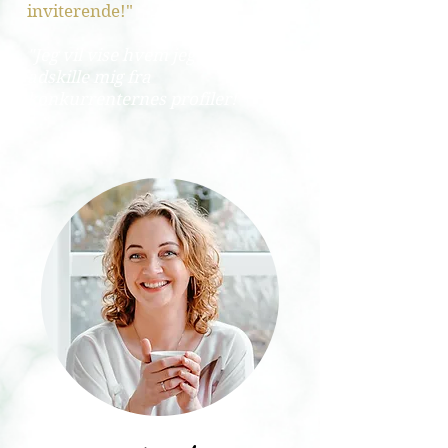
inviterende!"
"Jeg vil vise hvem jeg er - og
adskille mig fra
konkurrenternes profiler!"