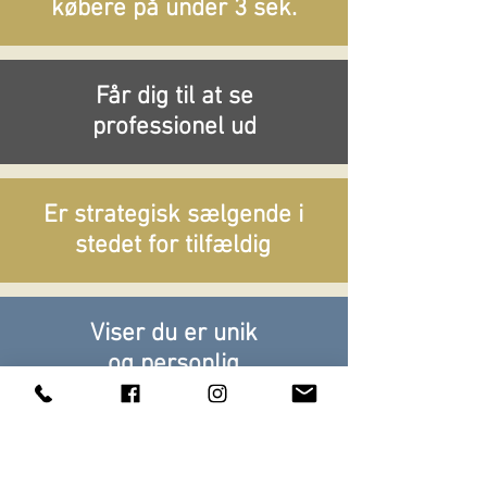
købere på under 3 sek.
Får dig til at se
professionel ud
Er strategisk sælgende i
stedet for tilfældig
Viser du er unik
og personlig
Passer til enhver