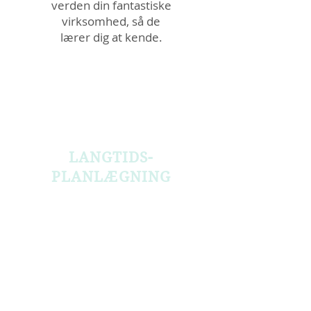
verden din fantastiske
virksomhed, så de
lærer dig at kende.
LANGTIDS-
PLANLÆGNING
Når du gerne vil
planlægge din
markedsføring, spare tid
i travle perioder
eller nyde din ferie.