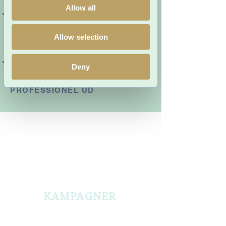
Allow all
SPARE VIRKELIG MEGET TID
VED AT LAVE OP TIL 21
EFFEKTIVE OPSLAG PÅ EN
Allow selection
GANG
FÅ EN INSTAGRAM DER
Deny
SKILLER DIG UD FRA
KONKURRENTERNE OG SER
PROFESSIONEL UD
DU KAN SNART BRUGE
DIN INSTAGRAM TIL
DET HER:
KAMPAGNER