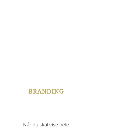
Når du skal
markedsføre et produkt
eller en service som
en kampagne over
længere tid.
BRANDING
Når du skal vise hele