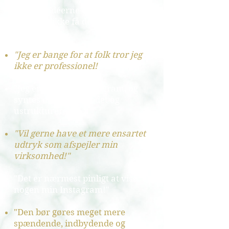
"Jeg har idéerne til indholdet,
men kan ikke få det til at se
pænt ud!"
"Jeg er bange for at folk tror jeg
ikke er professionel!
"Jeg er ret ny på Instagram, og
syntes den er lidt rodet og
ustruktureret!"
"Vil gerne have et mere ensartet
udtryk som afspejler min
virksomhed!"
"Det er nærmest pinligt at vise
nogen min Instagram!"
"Den bør gøres meget mere
spændende, indbydende og