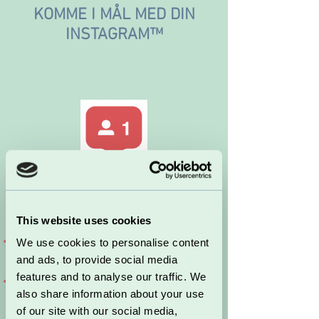
KOMME I MÅL MED DIN
INSTAGRAM™
STOP MED AT:
This website uses cookies
POSTE TILFÆLDIGT INDHOLD
We use cookies to personalise content
UDEN REAKTIONER
and ads, to provide social media
features and to analyse our traffic. We
BRUGE OCEANER AF TID
also share information about your use
PÅ ALLE DINE OPSLAG
of our site with our social media,