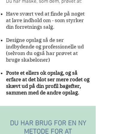
Du har måske, som dem, prøvet at:
Have svært ved at finde på noget
at lave indhold om - som styrker
din forretnings salg.
Designe opslag så de ser
indbydende og professionelle ud
(selvom du også har prøvet at
bruge skabeloner)
Poste et ellers ok opslag, og så
erfare at det blot ser mere rodet og
skævt ud på din profil bagefter,
sammen med de andre opslag.
KLIK FOR AT FORVANDLE DIN
INSTAGRAM NU
DU HAR BRUG FOR EN NY
FOR KUN KR. 475,- EKSKL. MOMS
METODE FOR AT