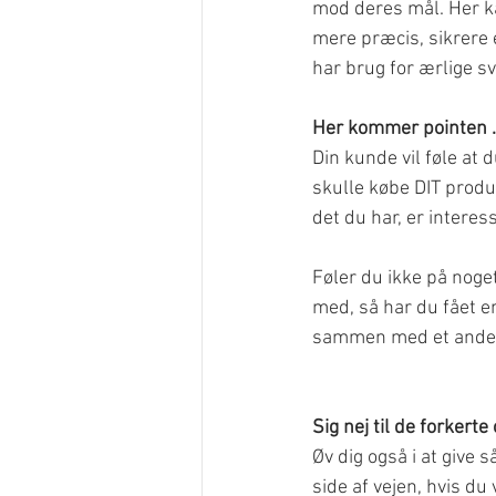
mod deres mål. Her ka
mere præcis, sikrere 
har brug for ærlige sv
Her kommer pointen .
Din kunde vil føle at 
skulle købe DIT produk
det du har, er interes
Føler du ikke på noget
med, så har du fået e
sammen med et andet p
Sig nej til de forkert
Øv dig også i at give 
side af vejen, hvis d