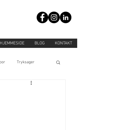
HJEMMESIDE
BLOG
KONTAKT
oor
Tryksager
ordsoptimering