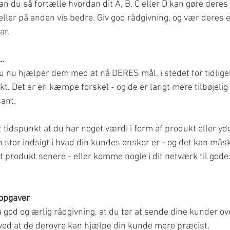
n du så fortælle hvordan dit A, B, C eller D kan gøre deres 
eller på anden vis bedre. Giv god rådgivning, og vær deres 
ar.
..
du nu hjælper dem med at nå DERES mål, i stedet for tidlige
t. Det er en kæmpe forskel - og de er langt mere tilbøjelig t
sant.
 tidspunkt at du har noget værdi i form af produkt eller yde
n stor indsigt i hvad din kundes ønsker er - og det kan måsk
rodukt senere - eller komme nogle i dit netværk til gode
e opgaver
så god og ærlig rådgivning, at du tør at sende dine kunder o
u ved at de derovre kan hjælpe din kunde mere præcist.