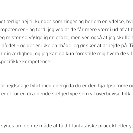
gt ærligt nej til kunder som ringer og ber om en ydelse, hvis
petencer - og fordi jeg ved at de får mere værdi ud af at 
 mister selvfølgelig en ordre, men ved også at jeg skulle ha
 på det - og det er ikke en måde jeg ønsker at arbejde på. T
r din ærlighed, og jeg kan da kun forestille mig hvem de vil 
pecifikke kompetence...
å arbejdsdage fyldt med energi da du er den hjælpsomme og
stedet for en drænende sælgertype som vil overbevise folk.
synes om denne måde at få dit fantastiske produkt eller ydel