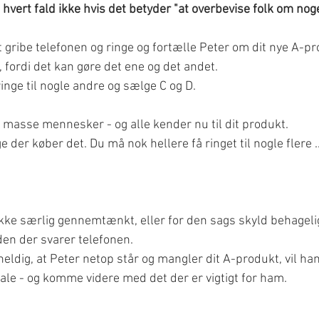
i hvert fald ikke hvis det betyder "at overbevise folk om noge
t gribe telefonen og ringe og fortælle Peter om dit nye A-pr
 fordi det kan gøre det ene og det andet.
ringe til nogle andre og sælge C og D.
l masse mennesker - og alle kender nu til dit produkt.
 der køber det. Du må nok hellere få ringet til nogle flere ..
 ikke særlig gennemtænkt, eller for den sags skyld behagelig
den der svarer telefonen.
eldig, at Peter netop står og mangler dit A-produkt, vil han
ale - og komme videre med det der er vigtigt for ham.