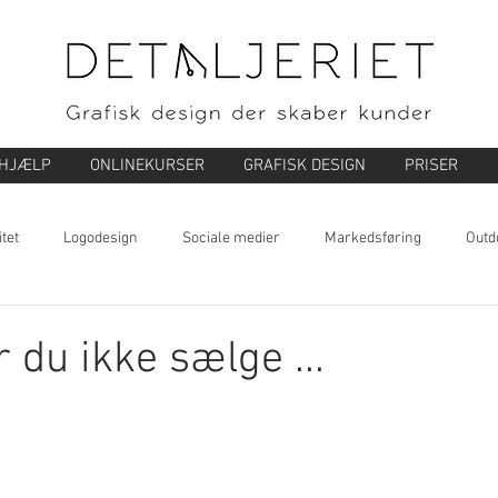
-HJÆLP
ONLINEKURSER
GRAFISK DESIGN
PRISER
itet
Logodesign
Sociale medier
Markedsføring
Outd
rtegning
Kundepleje
Nyhedsbreve
Salg
SEO - søge
 du ikke sælge ...