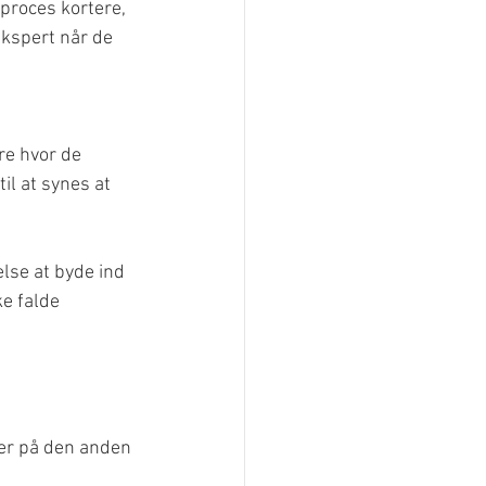
proces kortere, 
ekspert når de 
re hvor de 
il at synes at 
lse at byde ind 
e falde 
.
ver på den anden 