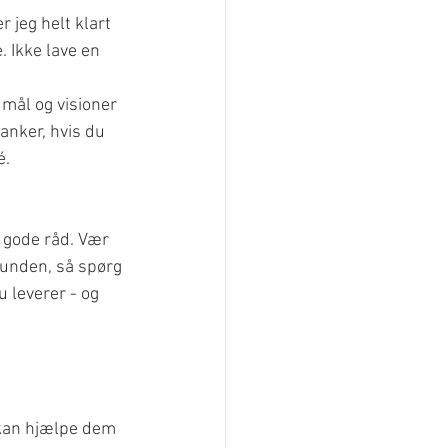
 jeg helt klart 
. Ikke lave en 
ål og visioner 
tanker, hvis du 
é.
gode råd. Vær 
 kunden, så spørg 
u leverer - og 
, kan hjælpe dem 