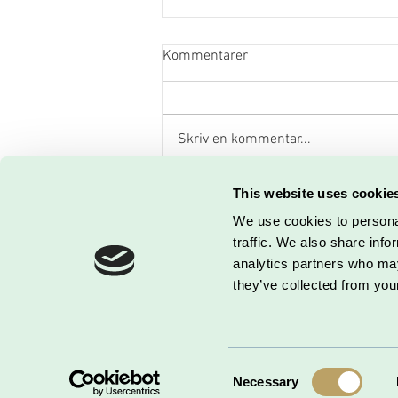
Kommentarer
Skriv en kommentar...
Sådan får du flere
This website uses cookie
nyhedsbrevs-modtagere
We use cookies to personal
traffic. We also share info
analytics partners who may
they’ve collected from your
DETALJERIET
| Kontor: Bjerne
© 2026 by Loui
Consent
Necessary
Selection