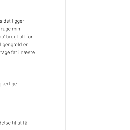
 det ligger 
bruge min 
' brugt alt for 
il gengæld er 
tage fat i næste 
 ærlige 
se til at få 