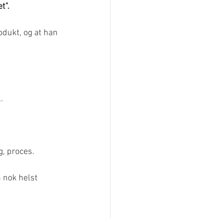
t".
odukt, og at han 
.
, proces. 
 nok helst 