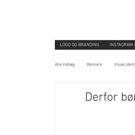
LOGO OG BRANDING
INSTAGRAM
Alle indlæg
Bannere
Visuel ident
Tekst
Webdesign
Karikatu
Derfor bør
Illustration