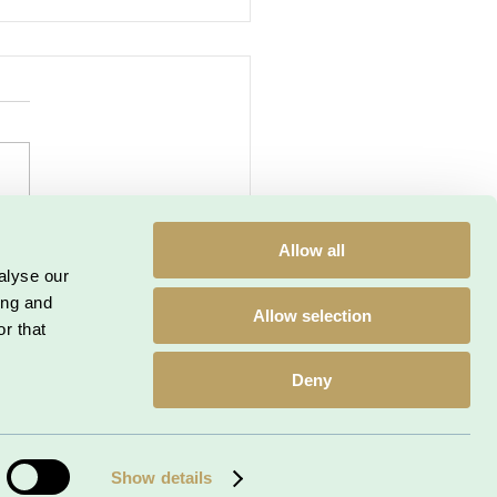
or skal du bede om dine
Allow all
ers anbefaling
alyse our
ing and
Allow selection
r that
etaljeriet.dk
| CVR: 33 30 05 73
Deny
kiepolitik
Privatlivspolitik
Show details