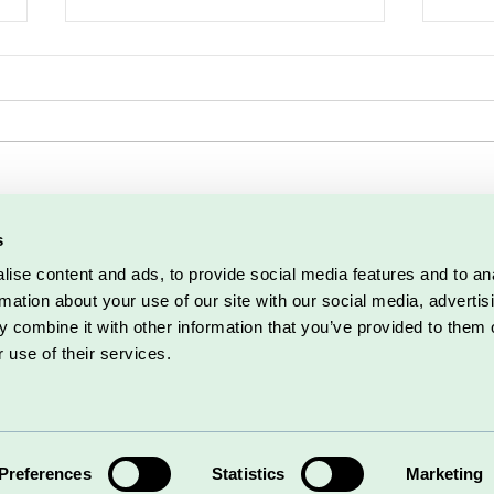
Kan man sælge via
Derf
s
nyhedsbreve - eller er det kun
kund
ise content and ads, to provide social media features and to an
for store marketingbureauer?
rmation about your use of our site with our social media, advertis
 combine it with other information that you’ve provided to them o
 use of their services.
marksvej 2 | 5700 Svendborg |
Tlf. 27 57 36 62
|
louise@d
se Helmann.
Alle rettigheder forbeholdes.
Designet af Detaljeriet
.
Coo
Do Not Sell My Personal Information
Preferences
Statistics
Marketing